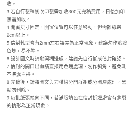
收。
3.若自行製稿初次印製需加收300元完稿費用，日後加印
無需加收。
4.開窗尺寸固定，開窗位置可以任意移動，但需離紙邊
2cm以上。
5.信封軋型會有2mm左右誤差為正常現象，建議勿作貼邊
色塊，易不準。
6.設計圖文時請避開糊邊處，建議先自行糊成信封確認。
7.信封的開口出血請直接用色塊處理，勿作斜角，避免軋
不準露白邊。
8.完稿後，請將圖文與刀模線分開群組或分圖層處理，黑
點勿刪除。
9.每批紙張絲向不同，若滿版填色在信封折邊處會有龜裂
的情形為正常現象。