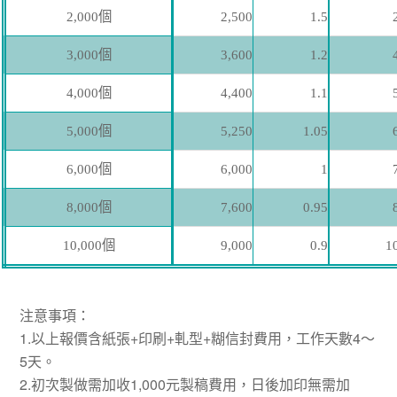
2,000個
2,500
1.5
3,000個
3,600
1.2
4,000個
4,400
1.1
5,000個
5,250
1.05
6,000個
6,000
1
8,000個
7,600
0.95
10,000個
9,000
0.9
1
注意事項：
1.以上報價含紙張+印刷+軋型+糊信封費用，工作天數4～
5天。
2.初次製做需加收1,000元製稿費用，日後加印無需加