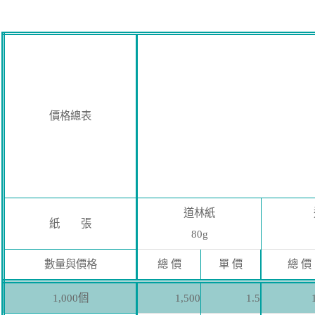
價格總表
道林紙
紙 張
80g
數量與價格
總 價
單 價
總 價
1,000個
1,500
1.5